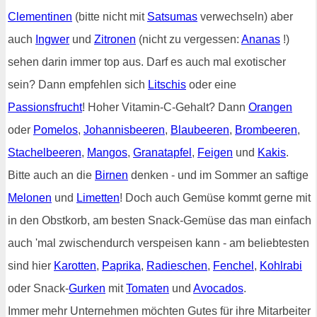
Clementinen
(bitte nicht mit
Satsumas
verwechseln) aber
auch
Ingwer
und
Zitronen
(nicht zu vergessen:
Ananas
!)
sehen darin immer top aus. Darf es auch mal exotischer
sein? Dann empfehlen sich
Litschis
oder eine
Passionsfrucht
! Hoher Vitamin-C-Gehalt? Dann
Orangen
oder
Pomelos
,
Johannisbeeren
,
Blaubeeren
,
Brombeeren
,
Stachelbeeren
,
Mangos
,
Granatapfel
,
Feigen
und
Kakis
.
Bitte auch an die
Birnen
denken - und im Sommer an saftige
Melonen
und
Limetten
! Doch auch Gemüse kommt gerne mit
in den Obstkorb, am besten Snack-Gemüse das man einfach
auch 'mal zwischendurch verspeisen kann - am beliebtesten
sind hier
Karotten
,
Paprika
,
Radieschen
,
Fenchel
,
Kohlrabi
oder Snack-
Gurken
mit
Tomaten
und
Avocados
.
Immer mehr Unternehmen möchten Gutes für ihre Mitarbeiter