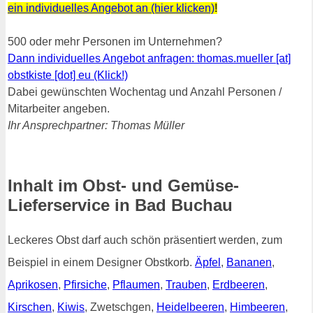
ein individuelles Angebot an (hier klicken)
!
500 oder mehr Personen im Unternehmen?
Dann individuelles Angebot anfragen: thomas.mueller [at]
obstkiste [dot] eu (Klick!)
Dabei gewünschten Wochentag und Anzahl Personen /
Mitarbeiter angeben.
Ihr Ansprechpartner: Thomas Müller
Inhalt im Obst- und Gemüse-
Lieferservice in Bad Buchau
Leckeres Obst darf auch schön präsentiert werden, zum
Beispiel in einem Designer Obstkorb.
Äpfel
,
Bananen
,
Aprikosen
,
Pfirsiche
,
Pflaumen
,
Trauben
,
Erdbeeren
,
Kirschen
,
Kiwis
, Zwetschgen,
Heidelbeeren
,
Himbeeren
,